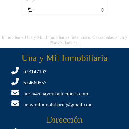
0
0
Inmobiliaria Una y Mil, Inmobiliarias Salamanca, Casas Salamanca y
Pisos Salamanca
Una y Mil Inmobiliaria
923147197
624660557
nuria@unaymilsoluciones.com
unaymilinmobiliaria@gmail.com
Dirección