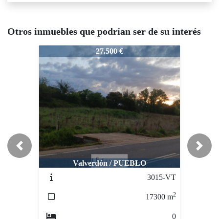
Otros inmuebles que podrían ser de su interés
3261-VT
3261-VT
3261-V
27.500 €
64.900 €
Previous
Next
Valverdón / PUEBLO
Guijuelo / PUEBLO
3015-VT
2992-VT
2
2
17300
m
434
m
0
0