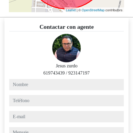
Leaflet
| ©
OpenStreetMap
contributors
Contactar con agente
Jesus zurdo
619743439
/
923147197
nombre
teléfono
e-mail
mensaje