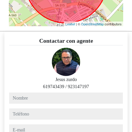
Leaflet
| ©
OpenStreetMap
contributors
Contactar con agente
Jesus zurdo
619743439
/
923147197
nombre
teléfono
e-mail