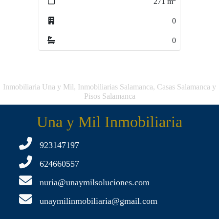
271
m
100
m
0
0
0
0
Inmobiliaria Una y Mil, Inmobiliarias Salamanca, Casas Salamanca y
Pisos Salamanca
Una y Mil Inmobiliaria
923147197
624660557
nuria@unaymilsoluciones.com
unaymilinmobiliaria@gmail.com