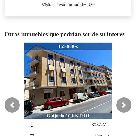
Visitas a este inmueble: 370
Otros inmuebles que podrían ser de su interés
775-VFB
2775-VFB
2775-V
155.000 €
95.000 €
Previous
Next
Guijuelo / CENTRO
Salamanca / CARMELITAS-OESTE
Salama
3082-VL
3240-VL
2
2