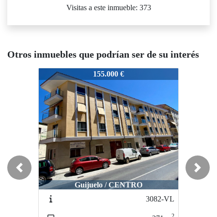
Visitas a este inmueble: 373
Otros inmuebles que podrían ser de su interés
775-VFB
2775-VFB
2775-V
155.000 €
95.000 €
Previous
Next
Guijuelo / CENTRO
Salamanca / CARMELITAS-OESTE
Salama
3082-VL
3240-VL
2
2