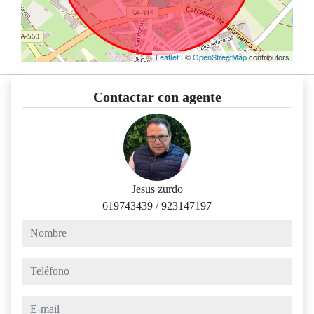
Leaflet
| ©
OpenStreetMap
contributors
Contactar con agente
Jesus zurdo
619743439
/
923147197
nombre
teléfono
e-mail