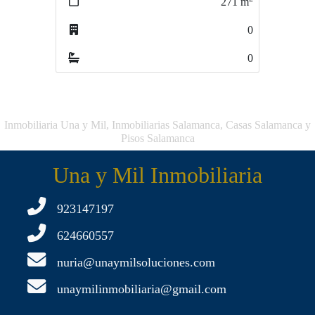
271
m
100
m
0
0
0
0
Inmobiliaria Una y Mil, Inmobiliarias Salamanca, Casas Salamanca y
Pisos Salamanca
Una y Mil Inmobiliaria
923147197
624660557
nuria@unaymilsoluciones.com
unaymilinmobiliaria@gmail.com