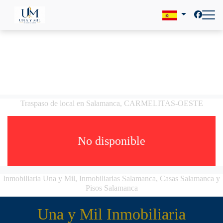
Traspaso de local en Salamanca, CARMELITAS-OESTE
No disponible
Inmobiliaria Una y Mil, Inmobiliarias Salamanca, Casas Salamanca y
Pisos Salamanca
Una y Mil Inmobiliaria