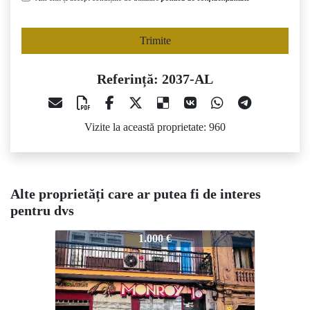
Trimite
Referință: 2037-AL
Vizite la această proprietate: 960
Alte proprietăți care ar putea fi de interes
pentru dvs
2037-AL
2037-AL
203
1.000 €
1.200 €