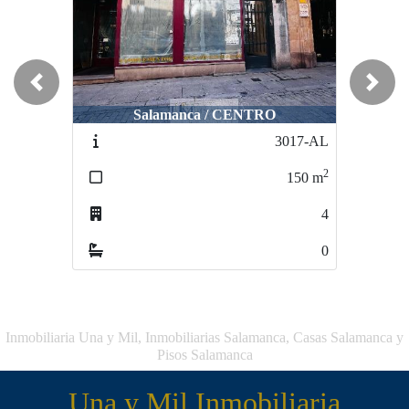
Previous
Next
Salamanca / CENTRO
Guijuelo / PUEBLO
3017-AL
3112-AL
2
2
150
m
151
m
4
0
0
0
Inmobiliaria Una y Mil, Inmobiliarias Salamanca, Casas Salamanca y
Pisos Salamanca
Una y Mil Inmobiliaria