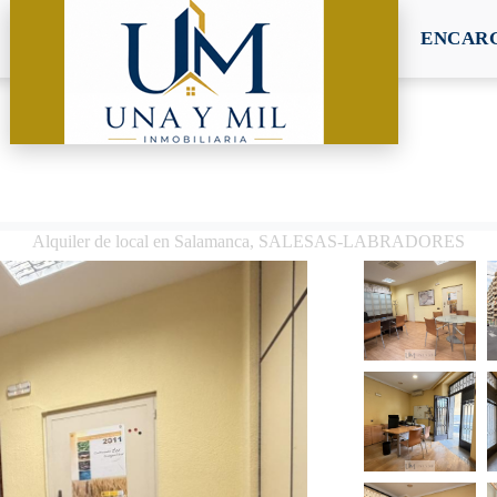
ENCARG
Alquiler de local en Salamanca, SALESAS-LABRADORES