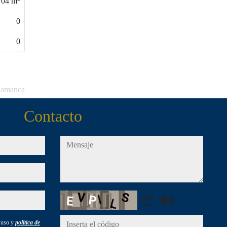
170
m
5
0
alamanca
Contacto
mensaje
Captcha
e uso y
política de