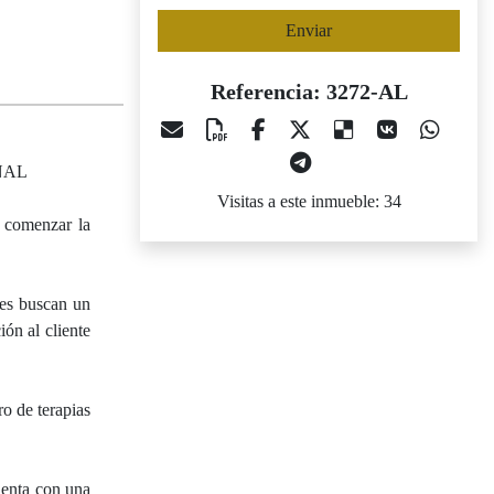
Enviar
Referencia: 3272-AL
NAL
Visitas a este inmueble: 34
a comenzar la
nes buscan un
ón al cliente
ro de terapias
cuenta con una