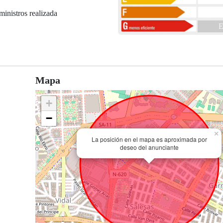
ministros realizada
E
Mapa
+
−
×
La posición en el mapa es aproximada por
deseo del anunciante