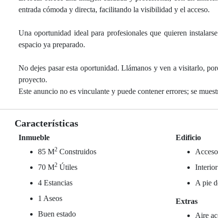
entrada cómoda y directa, facilitando la visibilidad y el acceso.
Una oportunidad ideal para profesionales que quieren instalarse
espacio ya preparado.
No dejes pasar esta oportunidad. Llámanos y ven a visitarlo, por
proyecto.
Este anuncio no es vinculante y puede contener errores; se muestr
Características
Inmueble
Edificio
2
85 M
Construidos
Acceso
2
70 M
Útiles
Interio
4 Estancias
A pie d
1 Aseos
Extras
Buen estado
Aire ac