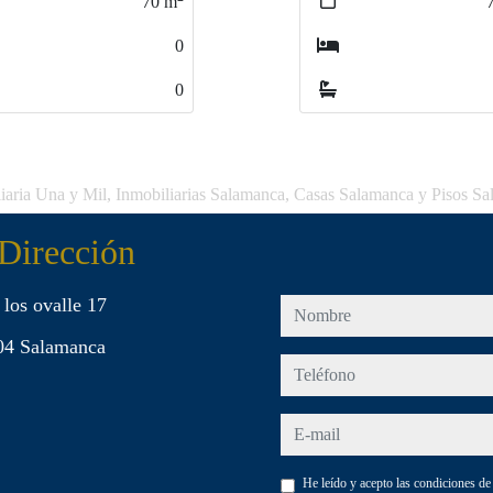
704
704
m
m
0
0
0
0
iaria Una y Mil, Inmobiliarias Salamanca, Casas Salamanca y Pisos S
Dirección
 los ovalle 17
nombre
04 Salamanca
teléfono
e-mail
He leído y acepto las condiciones d