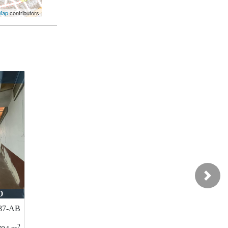
Map
contributors
€
Next
GARRIDO SUR
2037-AL
2