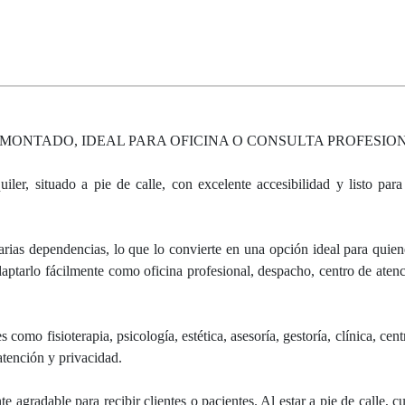
E MONTADO, IDEAL PARA OFICINA O CONSULTA PROFESIO
iler, situado a pie de calle, con excelente accesibilidad y listo par
arias dependencias, lo que lo convierte en una opción ideal para quie
aptarlo fácilmente como oficina profesional, despacho, centro de atenci
s como fisioterapia, psicología, estética, asesoría, gestoría, clínica, cent
atención y privacidad.
 agradable para recibir clientes o pacientes. Al estar a pie de calle, 