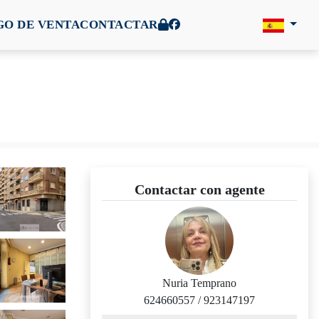
O DE VENTA
CONTACTAR
Contactar con agente
Nuria Temprano
624660557
/
923147197