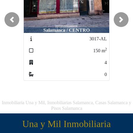
Previous
Next
Salamanca / CENTRO
Guijuelo / PUEBLO
3017-AL
3112-AL
2
2
150
m
151
m
4
0
0
0
Inmobiliaria Una y Mil, Inmobiliarias Salamanca, Casas Salamanca y
Pisos Salamanca
Una y Mil Inmobiliaria