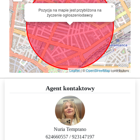
×
Pozycja na mapie jest przybliżona na
życzenie ogłoszeniodawcy
Leaflet
| ©
OpenStreetMap
contributors
Agent kontaktowy
Nuria Temprano
624660557
/
923147197