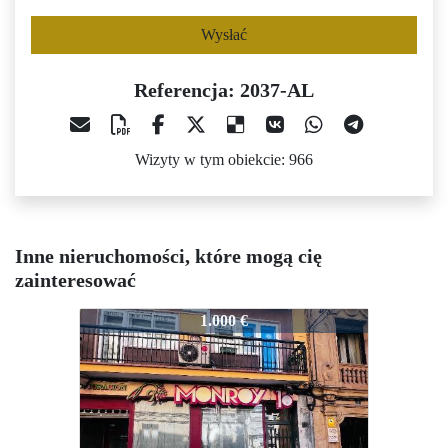
Wysłać
Referencja: 2037-AL
Wizyty w tym obiekcie: 966
Inne nieruchomości, które mogą cię
zainteresować
2037-AL
2037-AL
2
1.000 €
1.200 €