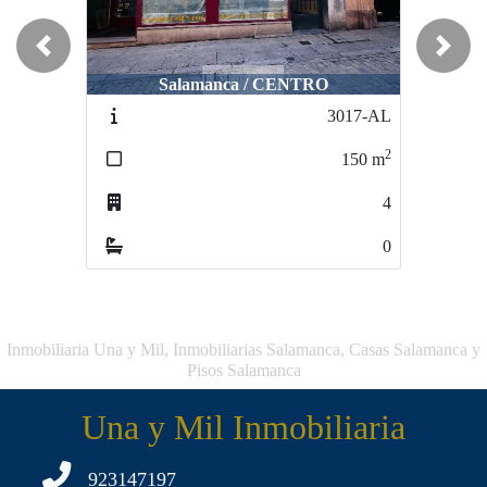
Previous
Next
Salamanca / CENTRO
Guijuelo / PUEBLO
3017-AL
3112-AL
2
2
150
m
151
m
4
0
0
0
Inmobiliaria Una y Mil, Inmobiliarias Salamanca, Casas Salamanca y
Pisos Salamanca
Una y Mil Inmobiliaria
923147197