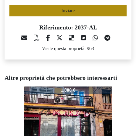
Inviare
Riferimento: 2037-AL
Visite questa proprietà: 963
Altre proprietà che potrebbero interessarti
2037-AL
2037-AL
2
1.000 €
1.200 €