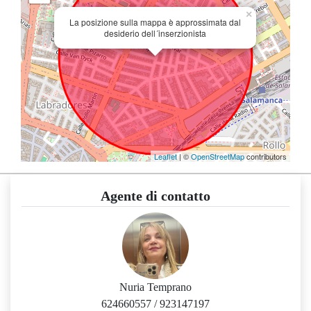
×
La posizione sulla mappa è approssimata dal
desiderio dell´inserzionista
Leaflet
| ©
OpenStreetMap
contributors
Agente di contatto
Nuria Temprano
624660557
/
923147197