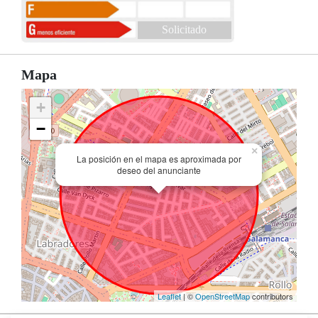
Solicitado
Mapa
+
−
×
La posición en el mapa es aproximada por
deseo del anunciante
Leaflet
| ©
OpenStreetMap
contributors