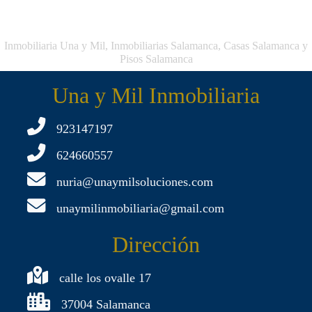
Inmobiliaria Una y Mil, Inmobiliarias Salamanca, Casas Salamanca y
Pisos Salamanca
Una y Mil Inmobiliaria
923147197
624660557
nuria@unaymilsoluciones.com
unaymilinmobiliaria@gmail.com
Dirección
calle los ovalle 17
37004 Salamanca