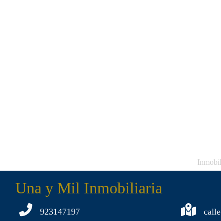
Inmobil
Una y Mil Inmobiliaria
923147197
calle