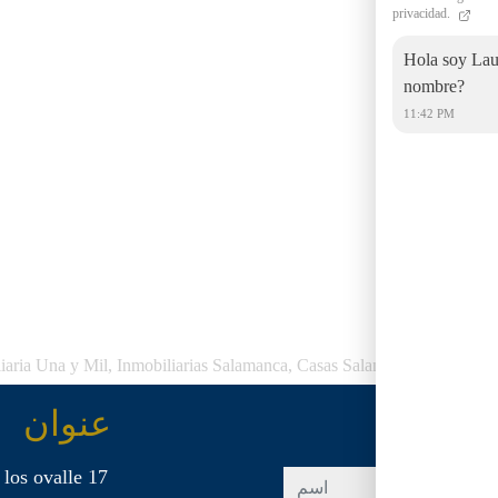
privacidad.
Hola soy Laur
nombre?
11:42 PM
iaria Una y Mil, Inmobiliarias Salamanca, Casas Salamanca y Pisos S
عنوان
 los ovalle 17
اسم