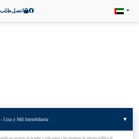
اتصل
طلب ا
▼
 - Una y Mil Inmobiliaria
sando un servicio en la nube y está sujeto a los términos de nuestra política de