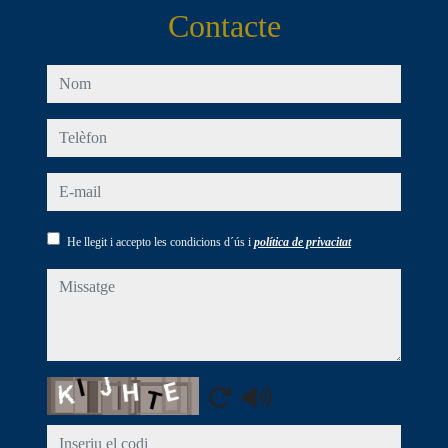
Contacte
nom
telèfon
e-mail
He llegit i accepto les condicions d´ús i
política de privacitat
missatge
Captcha