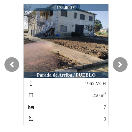
3243-VP
175.000 €
Previous
Next
Parada de Arriba / PUEBLO
1965-VCH
2
250
m
7
3