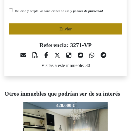
He leído y acepto las condiciones de uso y
política de privacidad
Enviar
Referencia: 3271-VP
Visitas a este inmueble: 30
Otros inmuebles que podrían ser de su interés
3271-VP
3271-VP
3271-V
420.000 €
175.000 €