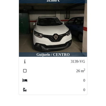
2384-VG
10.000 €
Guijuelo / CENTRO
3139-VG
2
26
m
0
0