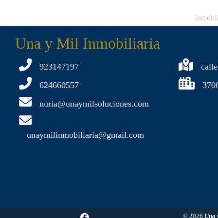
Inmobil
Una y Mil Inmobiliaria
923147197
calle
624660557
370
nuria@unaymilsoluciones.com
unaymilinmobiliaria@gmail.com
© 2026
Una 