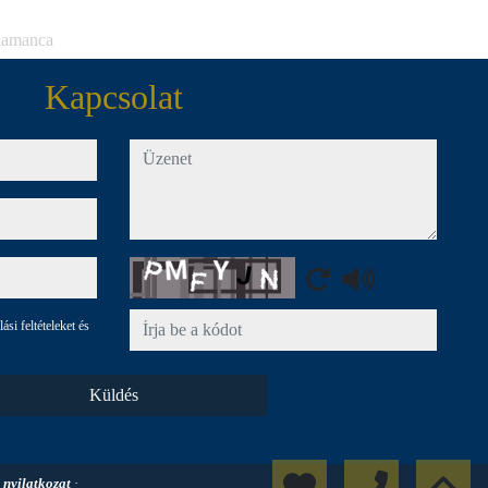
alamanca
Kapcsolat
Üzenet
Captcha
si feltételeket és
Küldés
 nyilatkozat
·