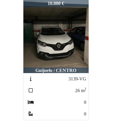
2384-VG
10.000 €
Guijuelo / CENTRO
3139-VG
2
26
m
0
0