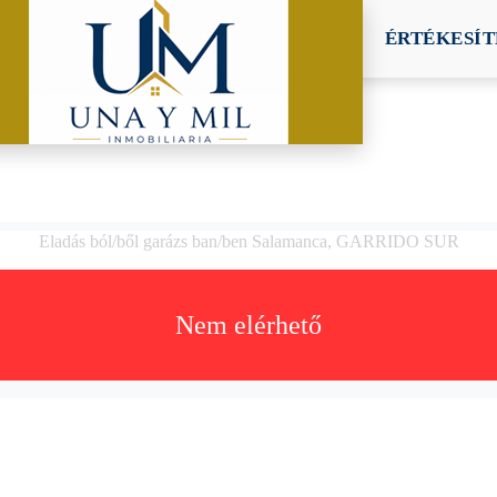
ÉRTÉKESÍT
Eladás ból/ből garázs ban/ben Salamanca, GARRIDO SUR
Nem elérhető