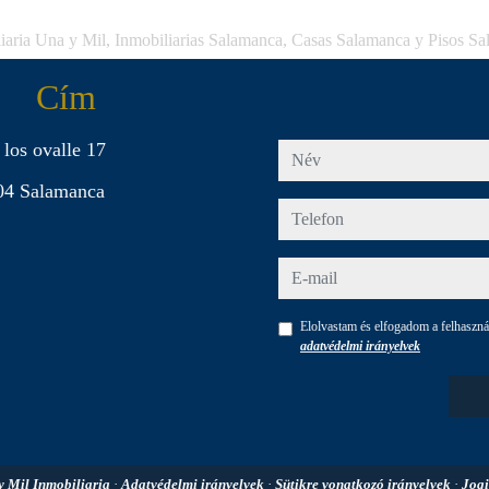
iaria Una y Mil, Inmobiliarias Salamanca, Casas Salamanca y Pisos S
Cím
 los ovalle 17
név
04 Salamanca
telefon
e-mail
Elolvastam és elfogadom a felhasználá
adatvédelmi irányelvek
y Mil Inmobiliaria
·
Adatvédelmi irányelvek
·
Sütikre vonatkozó irányelvek
·
Jogi