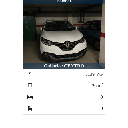
2384-VG
10.000 €
Guijuelo / CENTRO
3139-VG
2
26
m
0
0