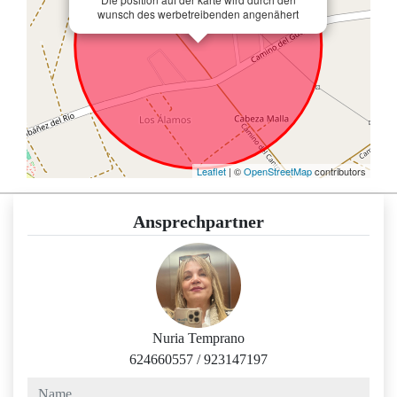
wunsch des werbetreibenden angenähert
Leaflet
| ©
OpenStreetMap
contributors
Ansprechpartner
Nuria Temprano
624660557
/
923147197
name