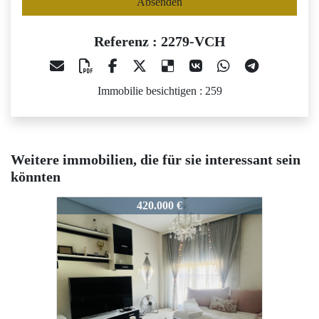
Absenden
Referenz : 2279-VCH
Immobilie besichtigen : 259
Weitere immobilien, die für sie interessant sein
könnten
2279-VCH
2279-VCH
2279-
420.000 €
176.000 €