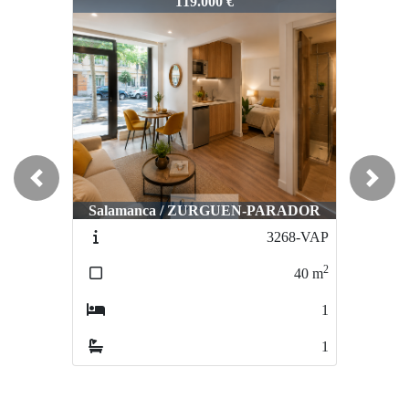
2893-VCH
119.000 €
Previous
Next
Salamanca / ZURGUEN-PARADOR
3268-VAP
2
40
m
1
1