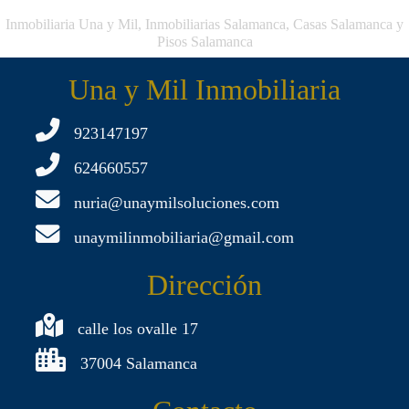
Inmobiliaria Una y Mil, Inmobiliarias Salamanca, Casas Salamanca y
Pisos Salamanca
Una y Mil Inmobiliaria
923147197
624660557
nuria@unaymilsoluciones.com
unaymilinmobiliaria@gmail.com
Dirección
calle los ovalle 17
37004 Salamanca