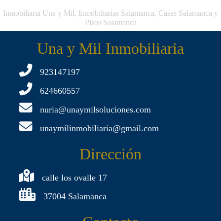
Inmobiliaria Una y Mil, Inmobiliarias Salamanca, Casas Salamanca y
Pisos Salamanca
Una y Mil Inmobiliaria
923147197
624660557
nuria@unaymilsoluciones.com
unaymilinmobiliaria@gmail.com
Dirección
calle los ovalle 17
37004 Salamanca