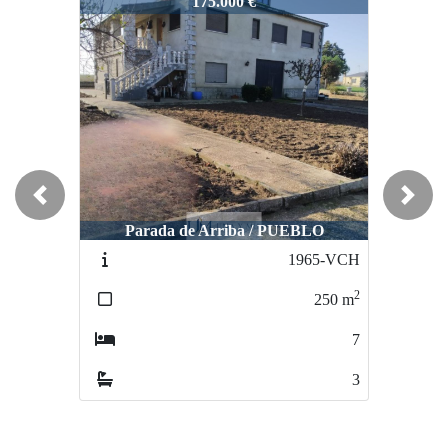
3023-VCH
175.000 €
Previous
Next
Parada de Arriba / PUEBLO
1965-VCH
2
250
m
7
3