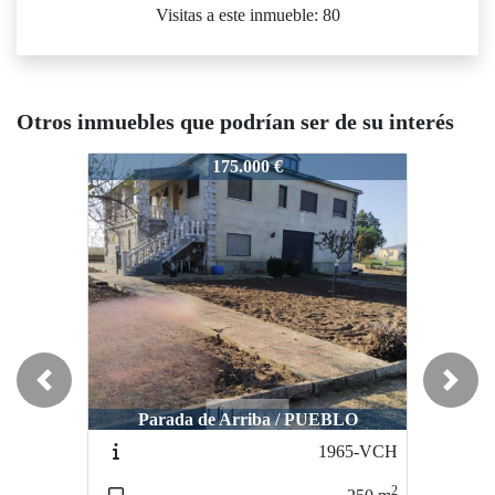
Visitas a este inmueble: 80
Otros inmuebles que podrían ser de su interés
3209-VC
3209-VC
3209-
175.000 €
176.000 €
Previous
Next
Parada de Arriba / PUEBLO
Villares de la Reina / PUEBLO
Vil
1965-VCH
3249-VP
2
2