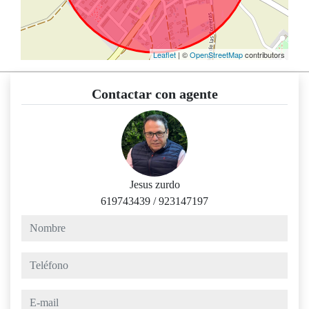
Leaflet
| ©
OpenStreetMap
contributors
Contactar con agente
Jesus zurdo
619743439
/
923147197
nombre
teléfono
e-mail