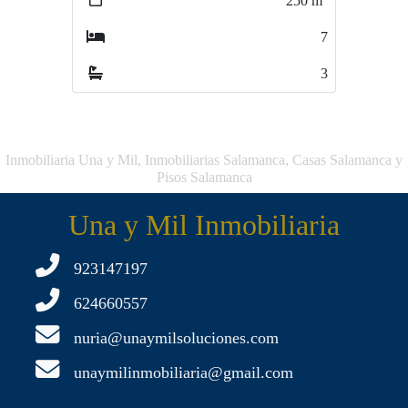
250
m
102
m
7
3
3
2
Inmobiliaria Una y Mil, Inmobiliarias Salamanca, Casas Salamanca y
Pisos Salamanca
Una y Mil Inmobiliaria
923147197
624660557
nuria@unaymilsoluciones.com
unaymilinmobiliaria@gmail.com