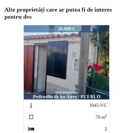
Alte proprietăți care ar putea fi de interes
pentru dvs
3217-VC
20.000 €
Pedrosillo de los Aires / PUEBLO
3045-VC
2
70
m
2