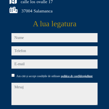
calle los ovalle 17
37004 Salamanca
A lua legatura
nume
telefon
e-mail
Am citit și accept condițiile de utilizare
politica de confidențialitate
mesaj