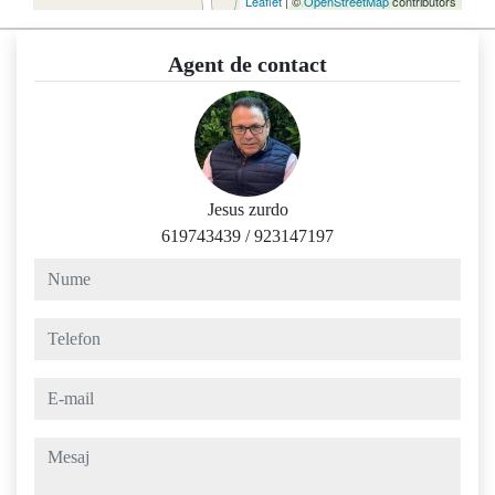
Leaflet
| ©
OpenStreetMap
contributors
Agent de contact
Jesus zurdo
619743439
/
923147197
nume
telefon
e-mail
mesaj