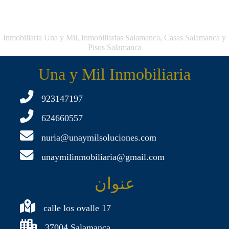
Inmobiliaria Una y Mil, Inmobiliarias Salamanca, Casas Salamanca y
Pisos Salamanca
Una y Mil Inmobiliaria
923147197
624660557
nuria@unaymilsoluciones.com
unaymilinmobiliaria@gmail.com
عنوان
calle los ovalle 17
37004 Salamanca