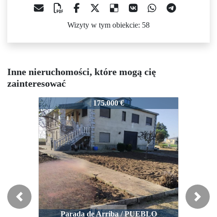
Wizyty w tym obiekcie: 58
Inne nieruchomości, które mogą cię
zainteresować
3248-VC
3248-VC
3
175.000 €
176.000 €
Previous
Next
Parada de Arriba / PUEBLO
Villares de la Reina / PUEBLO