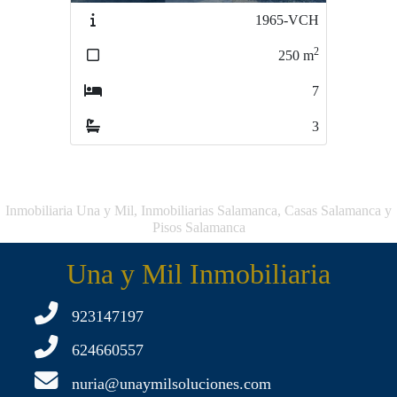
1965-VCH
3249-VP
2
2
250
m
102
m
7
3
3
2
Inmobiliaria Una y Mil, Inmobiliarias Salamanca, Casas Salamanca y
Pisos Salamanca
Una y Mil Inmobiliaria
923147197
624660557
nuria@unaymilsoluciones.com