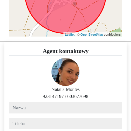
Leaflet
| ©
OpenStreetMap
contributors
Agent kontaktowy
Natalia Montes
923147197
/
603677698
nazwa
telefon