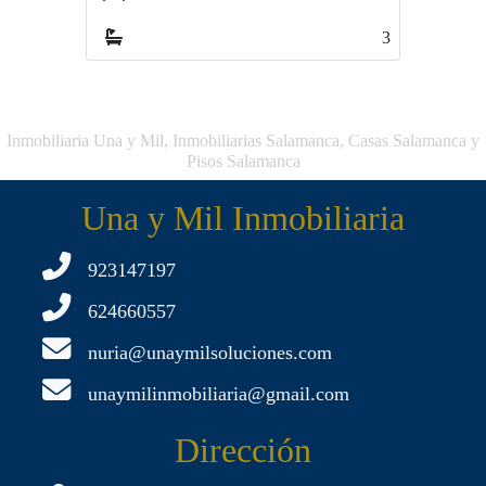
3
2
Inmobiliaria Una y Mil, Inmobiliarias Salamanca, Casas Salamanca y
Pisos Salamanca
Una y Mil Inmobiliaria
923147197
624660557
nuria@unaymilsoluciones.com
unaymilinmobiliaria@gmail.com
Dirección