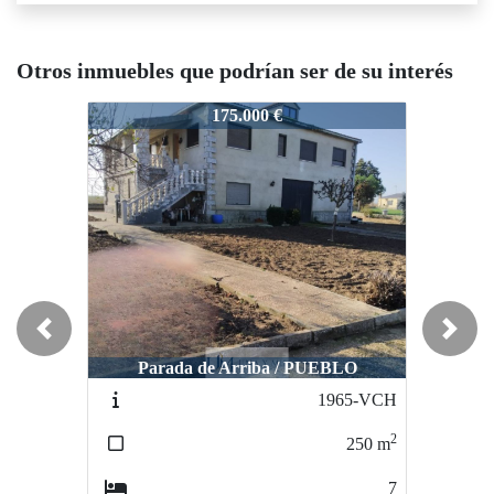
Otros inmuebles que podrían ser de su interés
248-VC
3248-VC
3248-V
175.000 €
176.000 €
Previous
Next
Parada de Arriba / PUEBLO
Villares de la Reina / PUEBLO
Vill
1965-VCH
3249-VP
2
2
250
m
102
m
7
3