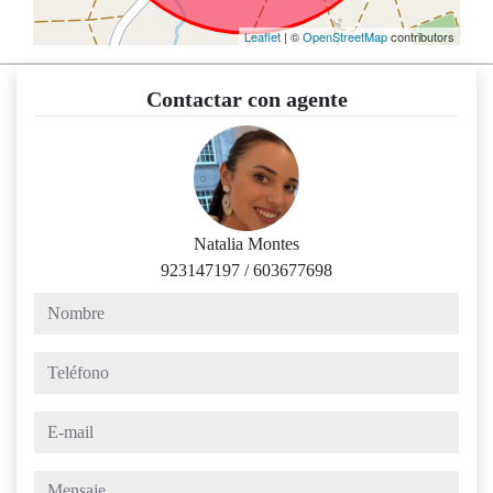
Leaflet
| ©
OpenStreetMap
contributors
Contactar con agente
Natalia Montes
923147197
/
603677698
nombre
teléfono
e-mail
mensaje