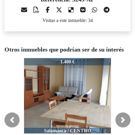
Visitas a este inmueble: 34
Otros inmuebles que podrían ser de su interés
3245-AP
3245-AP
32
1.400 €
1.000 €
Previous
Next
Salamanca / CENTRO
Salamanca / CENTRO