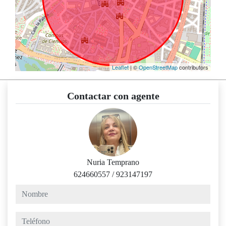
Leaflet
| ©
OpenStreetMap
contributors
Contactar con agente
Nuria Temprano
624660557
/
923147197
nombre
teléfono