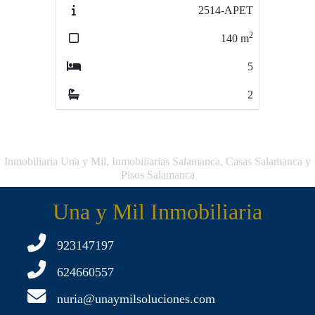
2514-APET
3161-AP
2
2
140
m
95
m
5
2
2
2
Inmobiliaria Una y Mil, Inmobiliarias Salamanca, Casas Salamanca y
Pisos Salamanca
Una y Mil Inmobiliaria
923147197
624660557
nuria@unaymilsoluciones.com